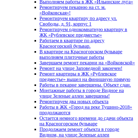
Выполняем работы в ЖК «Ильинские луга»
Ремонтируем пекарню на ст. м.
«Войковская»!
Ремонтируем квартиру по адресу ул.
Свободы, д. 91, корпус 1
Ремонтируем однокомнатную квартиру в
ЖК «Рублевское предместье»
Работаем в квартире по адресу
Красногорский бульвар.
В квартире на Красногорском бульваре
выполняем плиточные работы
Завершаем ремонт пекарни на «Войковской»
Ремонт на улице Заповедной закончен!
Ремонт квартиры в ЖК «Рублевское
предместье» вышел на финишную прямую
Работы в пекарне завершены. Объект сдан.
Монтажные работы в городе Видное на
улице Зеленые аллеи завершены!
Ремонтируем два новых объекта
Работы в ЖК «Город на реке Тушино-2018»
продолжаются
Остается немного времени до сдачи объекта
на Красногорском бульваре
Продолжаем ремонт объекта в городе
Видном, на улице Зеленые аллеи