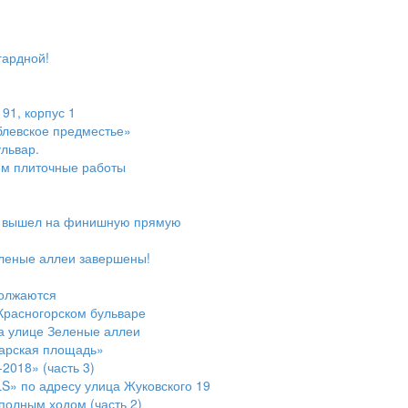
гардной!
91, корпус 1
блевское предместье»
ульвар.
ем плиточные работы
е» вышел на финишную прямую
еленые аллеи завершены!
должаются
Красногорском бульваре
а улице Зеленые аллеи
арская площадь»
2018» (часть 3)
S» по адресу улица Жуковского 19
полным ходом (часть 2)