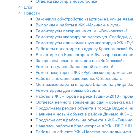
Отделка квартир в новостройке
Блог
Новости
Закончили обустройство квартиры на улице Аван
Выполняем работы в ЖК «Ильинские луга»
Ремонтируем пекарню на ст. м. «Войковская»!
Ремонтируем квартиру по адресу ул. Свободы, д. 
Ремонтируем однокомнатную квартиру в ЖК «Ру
Работаем в квартире по адресу Красногорский б
В квартире на Красногорском бульваре выполня
Завершаем ремонт пекарни на «Войковской»
Ремонт на улице Заповедной закончен!
Ремонт квартиры в ЖК «Рублевское предместь
Работы в пекарне завершены. Объект сдан.
Монтажные работы в городе Видное на улице З
Ремонтируем два новых объекта
Работы в ЖК «Город на реке Тушино-2018» про
Остается немного времени до сдачи объекта на 
Продолжаем ремонт объекта в городе Видном, н
Начинаем новый объект в районе Динамо ЖК «Ц
Продолжаются работы на объекте в ЖК «Тушино-
Начались работы в Красногорске в ЖК «RED HILL
Работы на объекте ЖК «Царская площадь» идут 