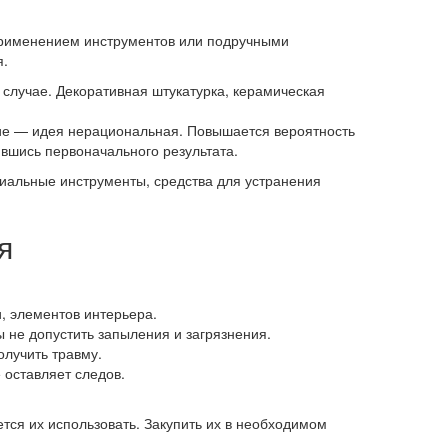
 применением инструментов или подручными
я.
 случае. Декоративная штукатурка, керамическая
гие — идея нерациональная. Повышается вероятность
ившись первоначального результата.
циальные инструменты, средства для устранения
я
и, элементов интерьера.
 не допустить запыления и загрязнения.
олучить травму.
е оставляет следов.
ется их использовать. Закупить их в необходимом