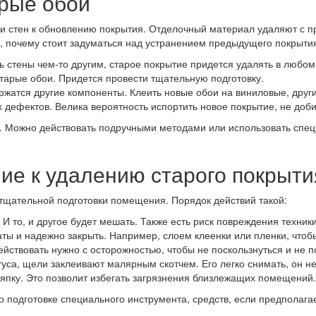
арые обои
вки стен к обновлению покрытия. Отделочный материал удаляют с
, почему стоит задуматься над устранением предыдущего покрыти
 стены чем-то другим, старое покрытие придется удалять в любом
старые обои. Придется провести тщательную подготовку.
ржатся другие компоненты. Клеить новые обои на виниловые, дру
х дефектов. Велика вероятность испортить новое покрытие, не доб
ны. Можно действовать подручными методами или использовать спе
ие к удалению старого покрыти
 тщательной подготовки помещения. Порядок действий такой:
И то, и другое будет мешать. Также есть риск повреждения техник
ты и надежно закрыть. Например, слоем клеенки или пленки, чтобы
ействовать нужно с осторожностью, чтобы не поскользнуться и не п
уса, щели заклеивают малярным скотчем. Его легко снимать, он н
япку. Это позволит избегать загрязнения близлежащих помещений.
о подготовке специального инструмента, средств, если предполага